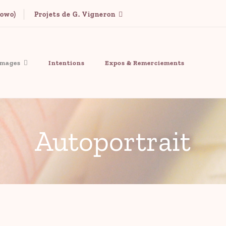
kowo)
Projets de G. Vigneron
nt un livre terminé en 2014.
images
Intentions
Expos & Remerciements
Autoportrait