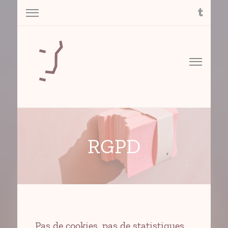
« Autour de » est la partie numérique accompagnant un livre
Autour de
terminé en 2014.
RGPD
Pas de cookies, pas de statistiques,